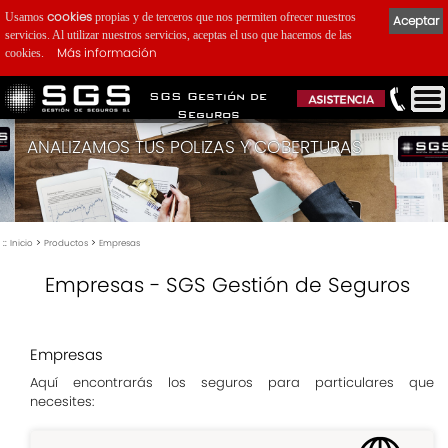
cookies
Usamos
propias y de terceros que nos permiten ofrecer nuestros
Aceptar
servicios. Al utilizar nuestros servicios, aceptas el uso que hacemos de las
Más información
cookies.
SGS Gestión de
Seguros
ANALIZAMOS TUS POLIZAS Y COBERTURAS
::
>
>
Inicio
Productos
Empresas
Empresas - SGS Gestión de Seguros
Empresas
Aquí encontrarás los seguros para particulares que
necesites: