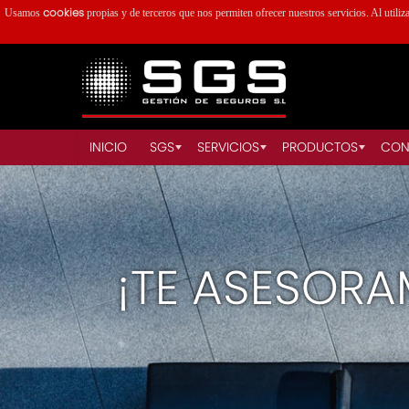
cookies
Usamos
propias y de terceros que nos permiten ofrecer nuestros servicios. Al utiliz
INICIO
SGS
SERVICIOS
PRODUCTOS
CON
¡TE ASESORA