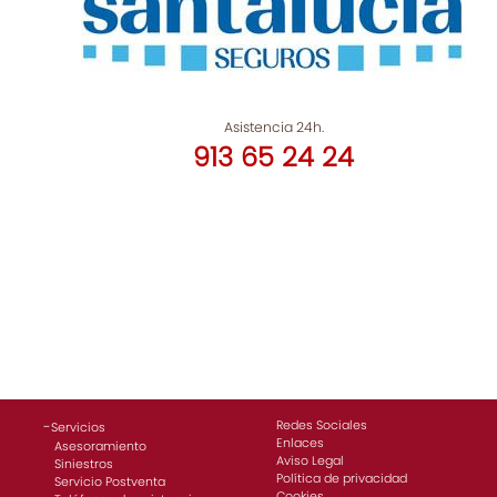
Asistencia 24h.
913 65 24 24
Redes Sociales
-
Servicios
Enlaces
Asesoramiento
Aviso Legal
Siniestros
Política de privacidad
Servicio Postventa
Cookies