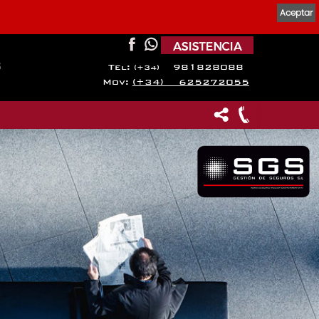
Aceptar
s
Tel:
981828088
(+34)
Mov:
(+34) 625272055