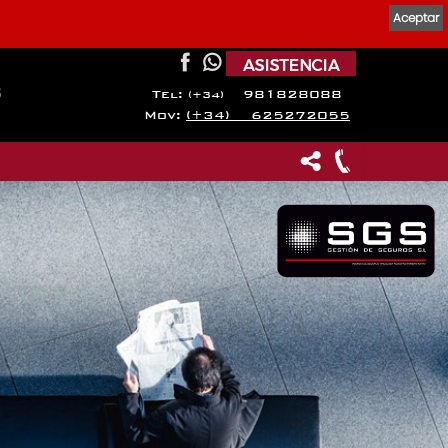
Aceptar
s
Tel:
981828088
(+34)
Mov:
(+34) 625272055