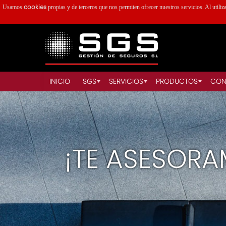
cookies
Usamos
propias y de terceros que nos permiten ofrecer nuestros servicios. Al utiliz
INICIO
SGS
SERVICIOS
PRODUCTOS
CON
¡TE ASESORA