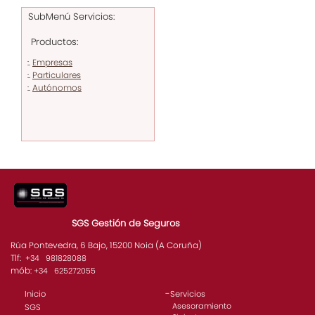
SubMenú Servicios:
Productos:
Empresas
:.
Particulares
:.
Autónomos
:.
SGS Gestión de Seguros
Rúa Pontevedra, 6 Bajo, 15200 Noia (A Coruña)
Tlf:
+34 981828088
mób:
+34 625272055
-
Inicio
Servicios
Asesoramiento
SGS