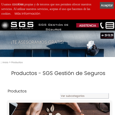
cookies
Usamos
propias y de terceros que nos permiten ofrecer nuestros
Aceptar
servicios. Al utilizar nuestros servicios, aceptas el uso que hacemos de las
Más información
cookies.
SGS Gestión de
Seguros
¡TE ASESORAMOS GRATIS!
::
>
Inicio
Productos
Productos - SGS Gestión de Seguros
Productos
Ver subcategorías