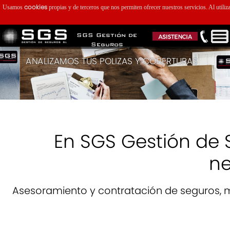
cookies
Usamos
propias y de terceros que nos permiten ofrecer nuestros servicios. Al utiliz
SGS Gestión de
Seguros
ANALIZAMOS TUS POLIZAS Y COBERTURAS
En SGS Gestión de 
ne
Asesoramiento y contratación de seguros, 