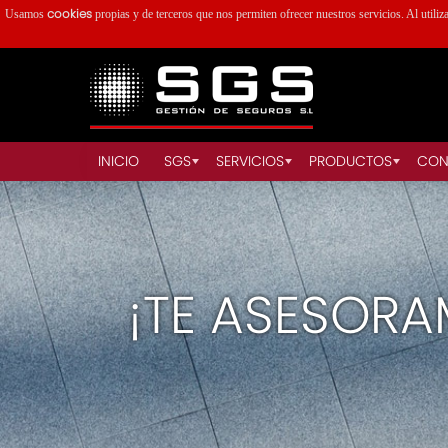
cookies
Usamos
propias y de terceros que nos permiten ofrecer nuestros servicios. Al utiliz
INICIO
SGS
SERVICIOS
PRODUCTOS
CON
¡TE ASESORA