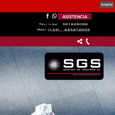
Aceptar
s
Tel:
981828088
(+34)
Mov:
(+34) 625272055